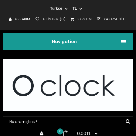
Türkçe
TL
HESABIM
A. LISTEM (0)
SEPETIM
KASAYA GIT
Navigation
0
0,00TL