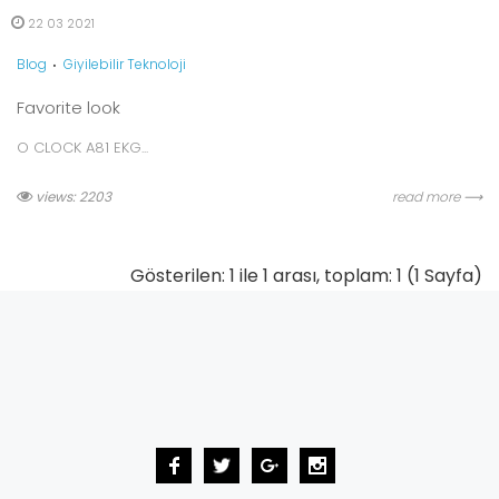
22 03 2021
Blog
Giyilebilir Teknoloji
Favorite look
O CLOCK A81 EKG...
views: 2203
read more ⟶
Gösterilen: 1 ile 1 arası, toplam: 1 (1 Sayfa)