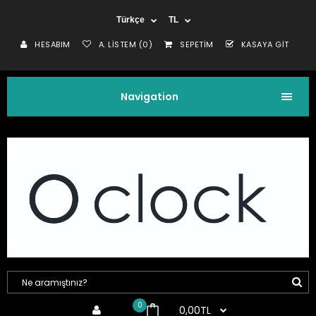
Türkçe
TL
HESABIM
A. LISTEM (0)
SEPETIM
KASAYA GIT
Navigation
0
0,00TL