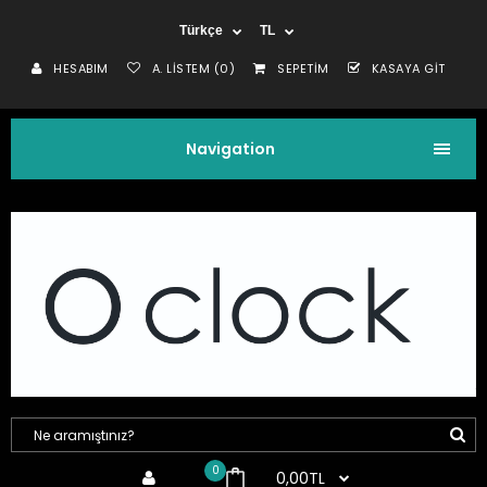
Türkçe
TL
HESABIM
A. LISTEM (0)
SEPETIM
KASAYA GIT
Navigation
0
0,00TL