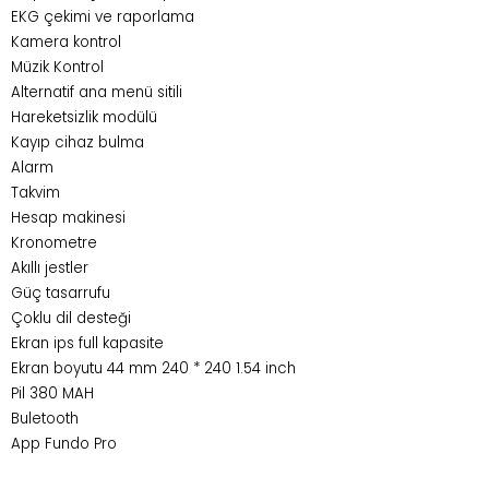
EKG çekimi ve raporlama
Kamera kontrol
Müzik Kontrol
Alternatif ana menü sitili
Hareketsizlik modülü
Kayıp cihaz bulma
Alarm
Takvim
Hesap makinesi
Kronometre
Akıllı jestler
Güç tasarrufu
Çoklu dil desteği
Ekran ips full kapasite
Ekran boyutu 44 mm 240 * 240 1.54 inch
Pil 380 MAH
Buletooth
App Fundo Pro