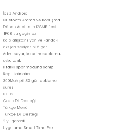
İos% Android
Bluetooth Arama ve Konuşma
Dönen Anahtar +128MB flash
IP68 su geçimez
Kalp atışı,tansiyon ve kandaki
oksijen seviyesini ölçer
Adım sayar, kalori hesaplama,
uyku takibi
11 farklı spor moduna sahip
Regl Hatırlatıcı
300Mah pil ,30 gün bekleme
süresi
BT 05
Çoklu Dil Desteği
Türkçe Menü
Türkçe Dil Desteği
2 yıl garanti
Uygulama Smart Time Pro