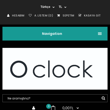
Türkçe
TL
HESABIM
A. LISTEM (0)
SEPETIM
KASAYA GIT
Navigation
0
0,00TL